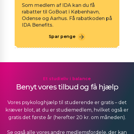
Som medlem af IDA kan du få
rabatter til GoBoat i København,
Odense og Aarhus. Få rabatkoden på
IDA Benefits.
Spar penge
Et studieliv i balance
Benyt vores tilbud og få hjælp
Vores psykologhjælp til studerende er gratis – det
kræver blot, at du er studiemedlem, hvilket også er
gratis det første år (herefter 20 kr. om måneden).
Se også alle vores andre medlemsfordele, der kan