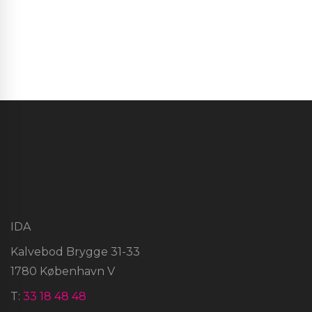
IDA
Kalvebod Brygge 31-33
1780 København V
T:
33 18 48 48