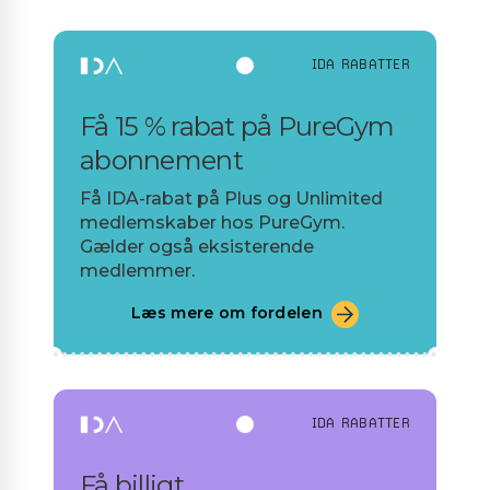
IDA RABATTER
Få 15 % rabat på PureGym
abonnement
Få IDA-rabat på Plus og Unlimited
medlemskaber hos PureGym.
Gælder også eksisterende
medlemmer.
Læs mere om fordelen
IDA RABATTER
Få billigt