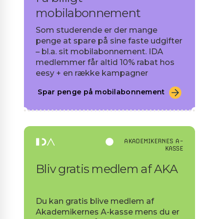
mobilabonnement
Som studerende er der mange
penge at spare på sine faste udgifter
– bl.a. sit mobilabonnement. IDA
medlemmer får altid 10% rabat hos
eesy + en række kampagner
Spar penge på mobilabonnement
AKADEMIKERNES A-
KASSE
Bliv gratis medlem af AKA
Du kan gratis blive medlem af
Akademikernes A-kasse mens du er