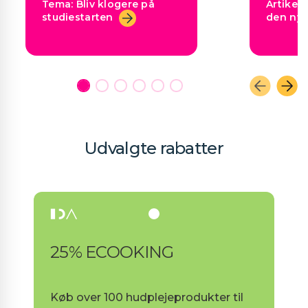
Tema: Bliv klogere på
Artikel: 
studiestarten
den nye
Udvalgte rabatter
25% ECOOKING
Køb over 100 hudplejeprodukter til