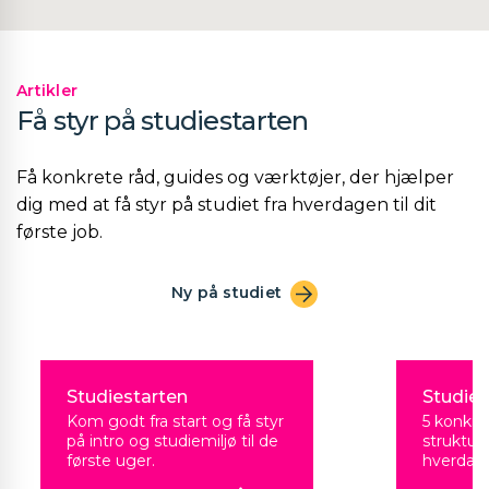
Artikler
Få styr på studiestarten
Få konkrete råd, guides og værktøjer, der hjælper
dig med at få styr på studiet fra hverdagen til dit
første job.
Ny på studiet
Studiestarten
Studie
Kom godt fra start og få styr
5 konkret
på intro og studiemiljø til de
struktur
første uger.
hverdag