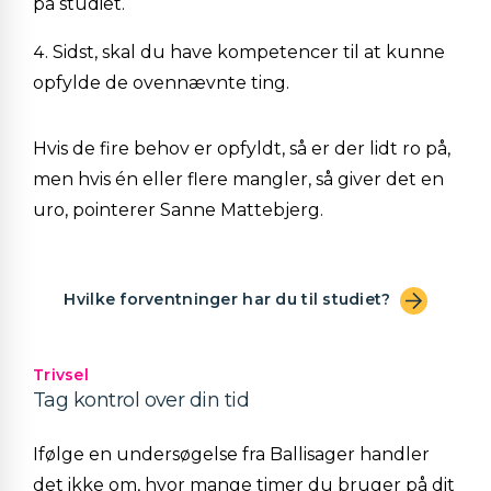
på studiet
.
S
idst, skal
du
have
kompetencer
til at kunne
opfylde de ovennævnte ting.
Hvis de fire behov er opfyldt, så er der lidt ro på,
men hvis
é
n eller flere mangler, så giver det en
uro, pointerer Sanne Mattebjerg.
Hvilke forventninger har du til studiet?
Trivsel
Tag kontrol over din tid
Ifølge en undersøgelse fra Ballisager handler
det ikke om, hvor mange timer du bruger på dit