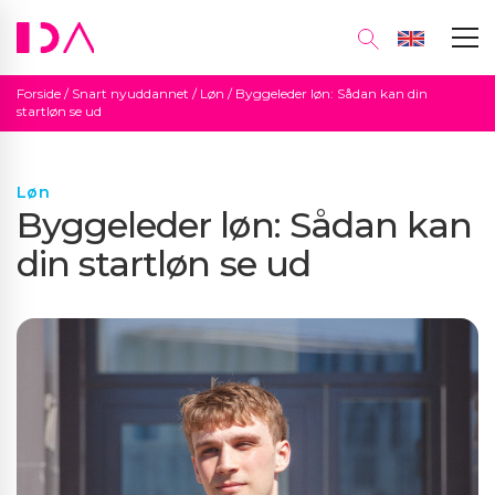
Forside
/
Snart nyuddannet
/
Løn
/
Byggeleder løn: Sådan kan din
startløn se ud
Løn
Byggeleder løn: Sådan kan
din startløn se ud