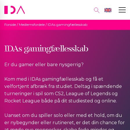
Forside
/
Medlemsfordele
/
IDAs gamingfællesskab
IDAs gamingfællesskab
Er du gamer eller bare nysgerrig?
Kom med i IDAs gamingfællesskab og få et
velfortjent afbræk fra studiet. Deltag i spændende
turneringer i spil som CS2, League of Legends og
Rocket League både på dit studiested og online.
Uanset om du spiller solo eller med et hold, om du
er nybegynder eller rutineret, er det din chance for
at møde nye mennesker, skabe fede minder og