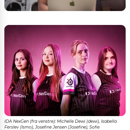
IDA NexGen (fra venstre): Michelle Dewi (dewi), Isabella
Ferslev (Ismo), Josefine Jensen (Josefine), Sofie