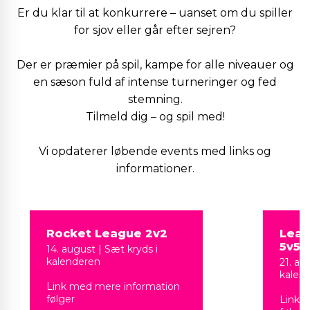
Er du klar til at konkurrere – uanset om du spiller
for sjov eller går efter sejren?
Der er præmier på spil, kampe for alle niveauer og
en sæson fuld af intense turneringer og fed
stemning.
Tilmeld dig – og spil med!
Vi opdaterer løbende events med links og
informationer.
Rocket League 2v2
Leag
5v5 
14. august | Sæt kryds i
kalenderen
21. au
kalen
Link med mere information
følger
Link 