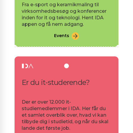
Fra e-sport og keramikmaling til
virksomhedsbesøg og konferencer
inden for it og teknologi. Hent IDA
appen og få nem adgang.
Events
Er du it-studerende?
Der er over 12.000 it-
studiemedlemmer i IDA. Her får du
et samlet overblik over, hvad vi kan
tilbyde dig i studietid, og når du skal
lande det første job.