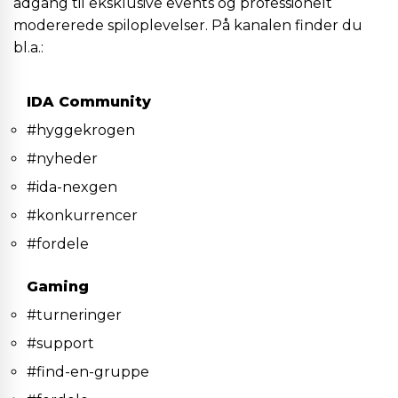
adgang til eksklusive events og professionelt
modererede spiloplevelser. På kanalen finder du
bl.a.:
IDA Community
#hyggekrogen
#nyheder
#ida-nexgen
#konkurrencer
#fordele
Gaming
#turneringer
#support
#find-en-gruppe