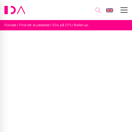
Forside
/
Find dit studiested
/
IDA på DTU Ballerup