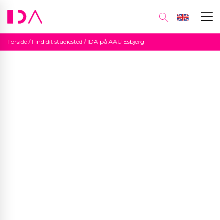
Forside
/
Find dit studiested
/
IDA på AAU Esbjerg