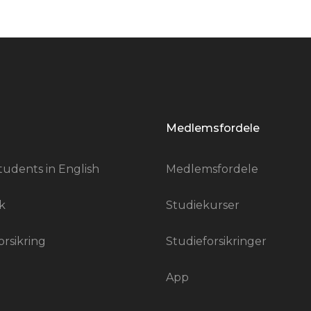
Medlemsfordele
tudents in English
Medlemsfordele
k
Studiekurser
orsikring
Studieforsikringer
App