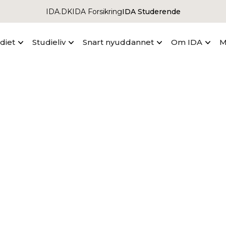
IDA.DK
IDA Forsikring
IDA Studerende
udiet
Studieliv
Snart nyuddannet
Om IDA
M