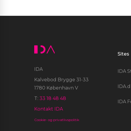
Sites
IDA
IDA S
Kalvebod Brygge 31-33
IDA.d
1780 København V
T:
33 18 48 48
IDA F
Kontakt IDA
Cookie- og privatlivspolitik