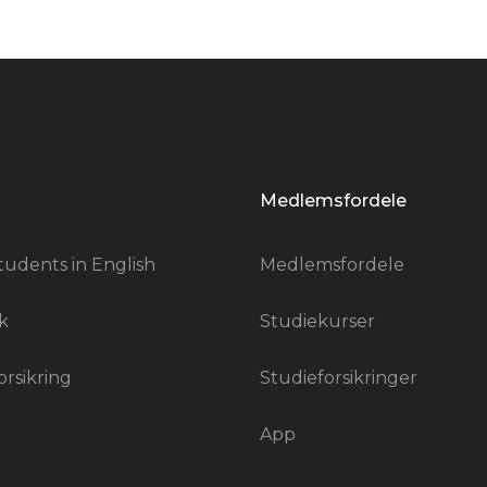
Medlemsfordele
tudents in English
Medlemsfordele
k
Studiekurser
orsikring
Studieforsikringer
App