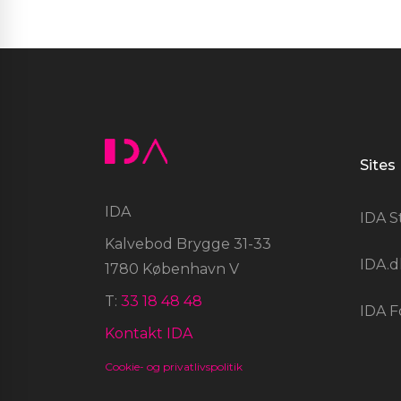
Sites
IDA
IDA S
Kalvebod Brygge 31-33
IDA.d
1780 København V
T:
33 18 48 48
IDA F
Kontakt IDA
Cookie- og privatlivspolitik