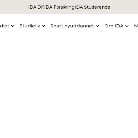
IDA.DK
IDA Forsikring
IDA Studerende
udiet
Studieliv
Snart nyuddannet
Om IDA
M