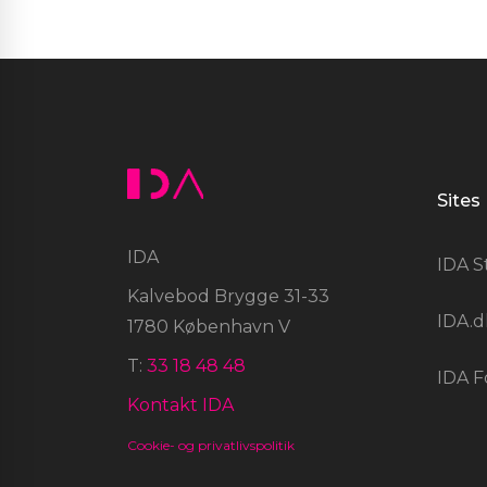
Sites
IDA
IDA S
Kalvebod Brygge 31-33
IDA.d
1780 København V
T:
33 18 48 48
IDA F
Kontakt IDA
Cookie- og privatlivspolitik