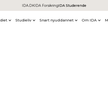
IDA.DK
IDA Forsikring
IDA Studerende
udiet
Studieliv
Snart nyuddannet
Om IDA
M