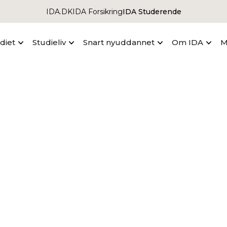
IDA.DK
IDA Forsikring
IDA Studerende
udiet
Studieliv
Snart nyuddannet
Om IDA
M