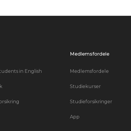
Medlemsfordele
tudents in English
Medlemsfordele
k
Studiekurser
orsikring
Studieforsikringer
App