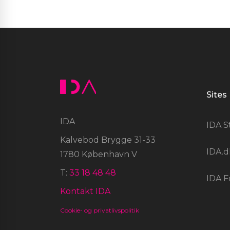
Sites
IDA
IDA S
Kalvebod Brygge 31-33
IDA.d
1780 København V
T:
33 18 48 48
IDA F
Kontakt IDA
Cookie- og privatlivspolitik