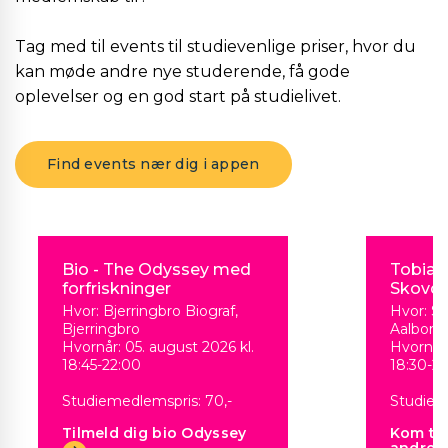
Tag med til events til studievenlige priser, hvor du
kan møde andre nye studerende, få gode
oplevelser og en god start på studielivet.
Find events nær dig i appen
Bio - The Odyssey med
Tobias
forfriskninger
Skovda
Hvor: Bjerringbro Biograf,
Hvor: Sk
Bjerringbro
Aalborg
Hvornår: 05. august 2026 kl.
Hvornår:
18:45-22:00
18:30-2
Studiemedlemspris: 70,-
Studiem
Tilmeld dig bio Odyssey
Kom til