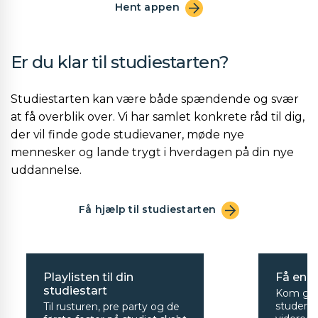
Hent appen
Er du klar til studiestarten?
Studiestarten kan være både spændende og svær
at få overblik over. Vi har samlet konkrete råd til dig,
der vil finde gode studievaner, møde nye
mennesker og lande trygt i hverdagen på din nye
uddannelse.
Få hjælp til studiestarten
Playlisten til din
Få en g
studiestart
Kom godt
studere
Til rusturen, pre party og de