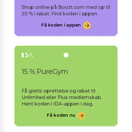
Shop online på Boozt.com med op til
20 % i rabat. Find koden i appen.
Få koden i appen
15 % PureGym
Få gratis oprettelse og rabat til
Unlimited eller Plus medlemskab.
Hent koden i IDA-appen i dag.
Få koden nu